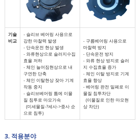
기술
- 슬리브 베어링 사용으로
비교
강한 마찰력 발생
- 구름베어링 사용으로
- 단속운전 현상 발생
마찰력 방지
- 와류현상으로 슬러지수집
- 단속운전 방지
효율 저하
- 와류 현상 방지로 슬러
- 체인 늘어짐현상으로 내
지 수집효율 증가
구연한 단축
- 체인 이탈 방지로 기계
- 체인 이탈현상 잦아 기계
효율 향상
작동 중지
- 베어링 완전 밀폐로 이
- 슬리브베어링 틈에 이물
물질 침투차단
질 침투로 마모가속
(이물질로 인한 마모현
(미세물질-?세사->중사 순
상 차단)
으로 침투)
3. 적용분야