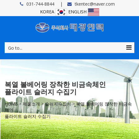
031-744-8844
tkentec@naver.com
KOREA
ENGLISH
Go to...
복열 볼베어링 장착한 비금속체인
플라이트 슬러지 수집기
HOME
>
제품소개
>
슬러지수집기
>
복열 볼베어링 장착한 비금속
체인
플라이트 슬러지 수집기