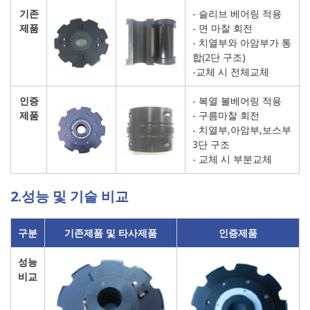
기존
- 슬리브 베어링 적용
제품
- 면 마찰 회전
- 치열부와 아암부가 통
합(2단 구조)
-교체 시 전체교체
인증
- 복열 볼베어링 적용
제품
- 구름마찰 회전
- 치열부,아암부,보스부
3단 구조
- 교체 시 부분교체
2.성능 및 기술 비교
구분
기존제품 및 타사제품
인증제품
성능
비교