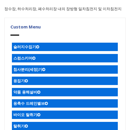
정수장, 하수처리장, 폐수처리장 내의 장방형 일차침전지 및 이차침전지
Custom Menu
슬러지수집기
ㆍ복열 볼베어링 장착한 비금속체인
ㆍ비금속 체인컨베어식
ㆍ원형슬러지
ㆍ싸이폰식
ㆍ미다식
ㆍ수중대차식
스컴스키머
플라이트 슬러지 수집기
ㆍ디퍼 스컴스키머
ㆍ파이프 스컴스키머
ㆍ헬리컬 스컴스키머
ㆍ가압부상식
침사분리(세정)기
응집기
약품 용해설비
응축수 드레인밸브
바이오 탈취기
탈취기