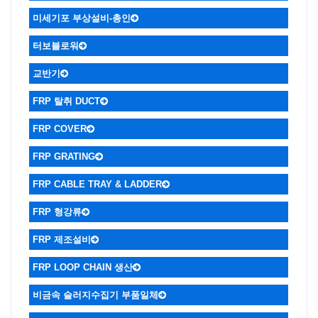
미세기포 부상설비-총인
터보블로워
교반기
FRP 탈취 DUCT
FRP COVER
FRP GRATING
ㆍGRATING & STRUCTURAL
ㆍ적용사례
FRP CABLE TRAY & LADDER
FRP 형강류
FRP 제조설비
FRP LOOP CHAIN 생산
비금속 슬러지수집기 부품일체